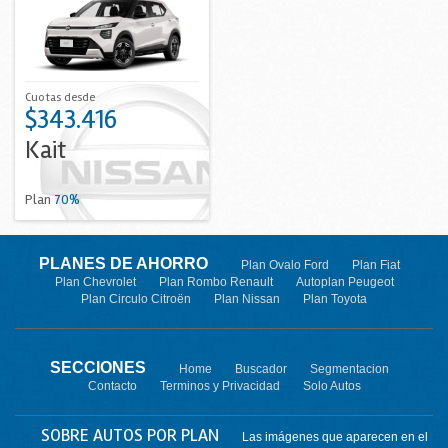
Cuotas desde
$343.416
Kait
Plan
70%
PLANES DE AHORRO
Plan Ovalo Ford
Plan Fiat
Plan Chevrolet
Plan Rombo Renault
Autoplan Peugeot
Plan Circulo Citroën
Plan Nissan
Plan Toyota
SECCIONES
Home
Buscador
Segmentacion
Contacto
Terminos y Privacidad
Solo Autos
SOBRE AUTOS POR PLAN
Las imágenes que aparecen en el