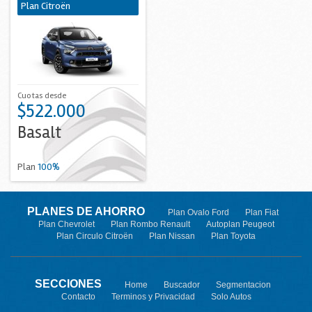
Plan Citroën
Cuotas desde
$522.000
Basalt
Plan
100%
PLANES DE AHORRO
Plan Ovalo Ford
Plan Fiat
Plan Chevrolet
Plan Rombo Renault
Autoplan Peugeot
Plan Circulo Citroën
Plan Nissan
Plan Toyota
SECCIONES
Home
Buscador
Segmentacion
Contacto
Terminos y Privacidad
Solo Autos