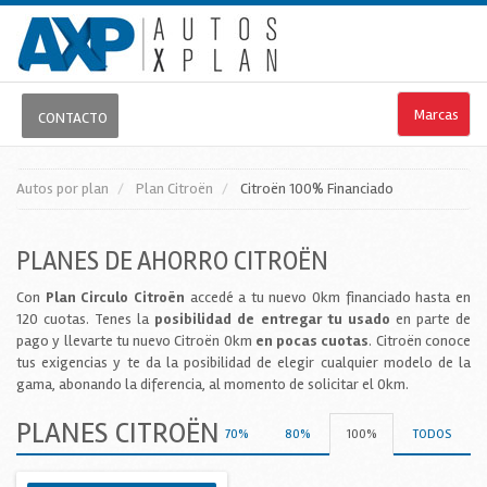
Marcas
CONTACTO
Autos por plan
Plan Citroën
Citroën
100%
Financiado
PLANES DE AHORRO CITROËN
Con
Plan Circulo Citroën
accedé a tu nuevo 0km financiado hasta en
120 cuotas. Tenes la
posibilidad de entregar tu usado
en parte de
pago y llevarte tu nuevo Citroën 0km
en pocas cuotas
. Citroën conoce
tus exigencias y te da la posibilidad de elegir cualquier modelo de la
gama, abonando la diferencia, al momento de solicitar el 0km.
PLANES CITROËN
70%
80%
100%
TODOS